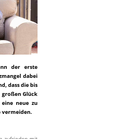
enn der erste
tzmangel dabei
d, dass die bis
m großen Glück
 eine neue zu
e vermeiden.
n zufrieden mit