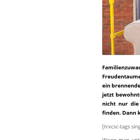
Familienzuwa
Freudentaumel
ein brennendes
jetzt bewohnt
nicht nur di
finden. Dann 
[trxcsc-tags si
Wenn man unter