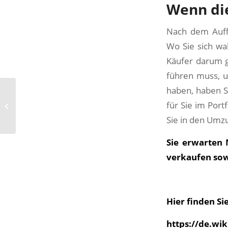
Wenn di
Nach dem Auffi
Wo Sie sich wa
Käufer darum g
führen muss, 
haben, haben Si
Video:
Immobilienverrentung
für Sie im Port
– Verkauf mit
Sie in den Umz
Wohnrecht
Sie erwarten
verkaufen sowi
Hier finden S
https://de.wi