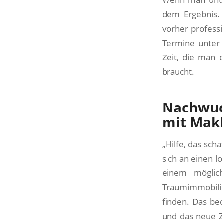
dem Ergebnis.
vorher profess
Termine unter 
Zeit, die man 
braucht.
Nachwuc
mit Mak
„Hilfe, das sch
sich an einen l
einem möglic
Traumimmobilie
finden. Das be
und das neue Z