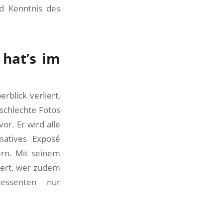
nd Kenntnis des
 hat’s im
blick verliert,
 schlechte Fotos
or. Er wird alle
matives Exposé
rn. Mit seinem
siert, wer zudem
ressenten nur