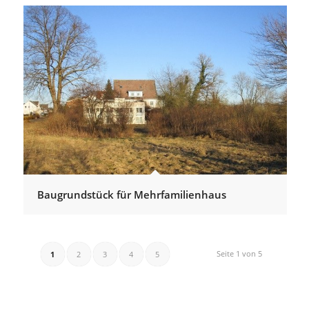
Baugrundstück für Mehrfamilienhaus
Seite 1 von 5
1
2
3
4
5